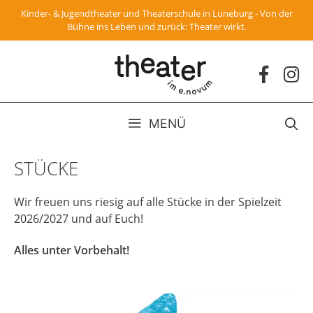
Zum
Kinder- & Jugendtheater und Theaterschule in Lüneburg - Von der
Inhalt
Bühne ins Leben und zurück: Theater wirkt.
springen
MENÜ
STÜCKE
Wir freuen uns riesig auf alle Stücke in der Spielzeit
2026/2027 und auf Euch!
Alles unter Vorbehalt!