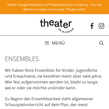
Zum
Kinder- & Jugendtheater und Theaterschule in Lüneburg - Von der
Inhalt
Bühne ins Leben und zurück: Theater wirkt.
springen
MENÜ
ENSEMBLES
Wir haben feste Ensembles für Kinder, Jugendliche
und Erwachsene, sie bestehen meist über viele Jahre.
Wer fest aufgenommen worden ist, bleibt so lange,
wie er oder sie möchte und/oder kann.
Zu Beginn der Ensemblearbeit steht allgemeiner
Schauspielunterricht auf dem Plan, der meist