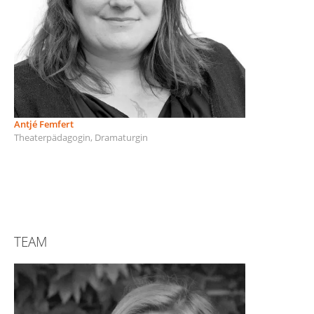
Antjé Femfert
Theaterpädagogin, Dramaturgin
TEAM