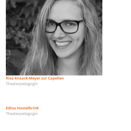
Rixa Knaack-Meyer zur Capellen
Theaterpädagogin
Edina Hasselbrink
Theaterpädagogin