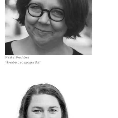
Kirstin Rechten
Theaterpädagogin BuT