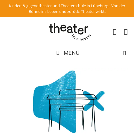
Zum
Kinder- & Jugendtheater und Theaterschule in Lüneburg - Von der
Inhalt
Bühne ins Leben und zurück: Theater wirkt.
springen
MENÜ