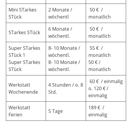
Mini STarkes
2 Monate /
50 € /
STück
wöchentl
monatlich
6 Monate /
50 € /
STarkes STück
wöchentl.
monatlich
Super STarkes
8- 10 Monate /
55 € /
STück 1
wöchentl.
monatlich
Super STarkes
8- 10 Monate /
50 € /
STück
wöchentl.
monatlich
60 € / einmalig
Werkstatt
4 Stunden / o. 8
o. 120 € /
Wochenende
Std.
einmalig
Werkstatt
189 € /
5 Tage
Ferien
einmalig