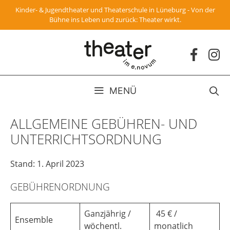
Zum
Kinder- & Jugendtheater und Theaterschule in Lüneburg - Von der
Inhalt
Bühne ins Leben und zurück: Theater wirkt.
springen
MENÜ
ALLGEMEINE GEBÜHREN- UND
UNTERRICHTSORDNUNG
Stand: 1. April 2023
GEBÜHRENORDNUNG
Ganzjährig /
45 € /
Ensemble
wöchentl.
monatlich