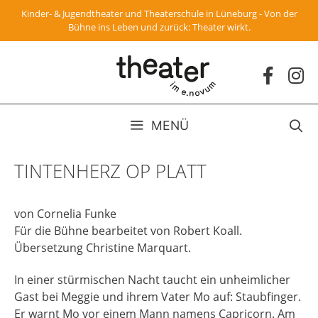
Zum
Kinder- & Jugendtheater und Theaterschule in Lüneburg - Von der
Inhalt
Bühne ins Leben und zurück: Theater wirkt.
springen
MENÜ
TINTENHERZ OP PLATT
von Cornelia Funke
Für die Bühne bearbeitet von Robert Koall.
Übersetzung Christine Marquart.
In einer stürmischen Nacht taucht ein unheimlicher
Gast bei Meggie und ihrem Vater Mo auf: Staubfinger.
Er warnt Mo vor einem Mann namens Capricorn. Am