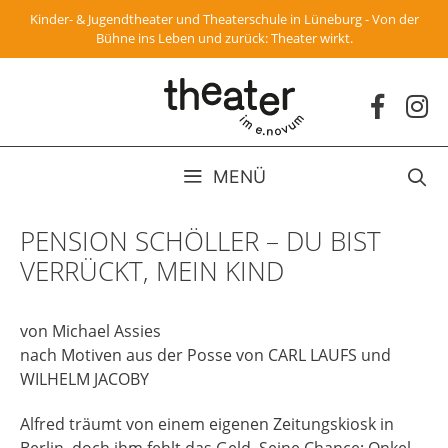
Zum
Kinder- & Jugendtheater und Theaterschule in Lüneburg - Von der
Inhalt
Bühne ins Leben und zurück: Theater wirkt.
springen
MENÜ
PENSION SCHÖLLER – DU BIST
VERRÜCKT, MEIN KIND
von Michael Assies
nach Motiven aus der Posse von CARL LAUFS und
WILHELM JACOBY
Alfred träumt von einem eigenen Zeitungskiosk in
Berlin, doch ihm fehlt das Geld. Seine Chance: Onkel