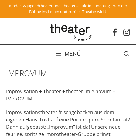
Zum
Kinder- & Jugendtheater und Theaterschule in Lüneburg - Von der
Inhalt
Bühne ins Leben und zurück: Theater wirkt.
springen
MENÜ
IMPROVUM
Improvisation + Theater + theater im e.novum =
IMPROVUM
Improvisationstheater frischgebacken aus dem
eigenen Haus. Lust auf eine Portion pure Spontanität?
Dann aufgepasst: „Improvum“ ist da! Unsere neue
feurige, spritzige Improtheater-Gruppe bringt