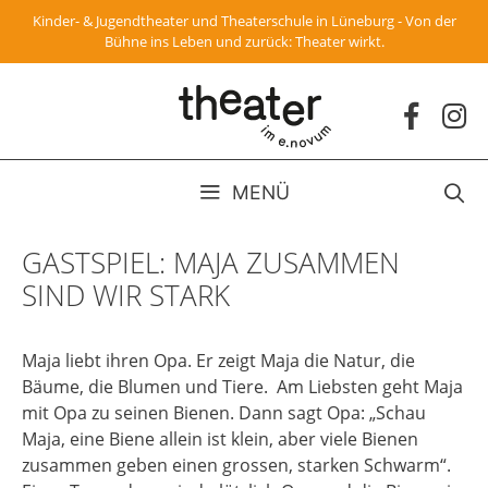
Zum
Kinder- & Jugendtheater und Theaterschule in Lüneburg - Von der
Inhalt
Bühne ins Leben und zurück: Theater wirkt.
springen
MENÜ
GASTSPIEL: MAJA ZUSAMMEN
SIND WIR STARK
Maja liebt ihren Opa. Er zeigt Maja die Natur, die
Bäume, die Blumen und Tiere. Am Liebsten geht Maja
mit Opa zu seinen Bienen. Dann sagt Opa: „Schau
Maja, eine Biene allein ist klein, aber viele Bienen
zusammen geben einen grossen, starken Schwarm“.