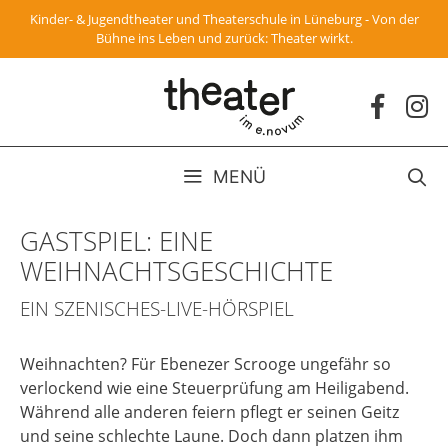
Zum
Kinder- & Jugendtheater und Theaterschule in Lüneburg - Von der
Inhalt
Bühne ins Leben und zurück: Theater wirkt.
springen
MENÜ
GASTSPIEL: EINE
WEIHNACHTSGESCHICHTE
EIN SZENISCHES-LIVE-HÖRSPIEL
Weihnachten? Für Ebenezer Scrooge ungefähr so
verlockend wie eine Steuerprüfung am Heiligabend.
Während alle anderen feiern pflegt er seinen Geitz
und seine schlechte Laune. Doch dann platzen ihm