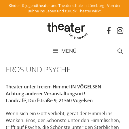
Zum
Kinder- & Jugendtheater und Theaterschule in Lüneburg - Von der
Inhalt
Bühne ins Leben und zurück: Theater wirkt.
springen
MENÜ
EROS UND PSYCHE
Theater unter freiem Himmel IN VÖGELSEN
Achtung anderer Veranstaltungsort!
Landcafé, Dorfstraße 9, 21360 Vögelsen
Wenn sich ein Gott verliebt, gerät der Himmel ins
Wanken. Eros, der Schönste unter den Himmlischen,
trifft auf Psyche, die Schönste unter den Sterblichen