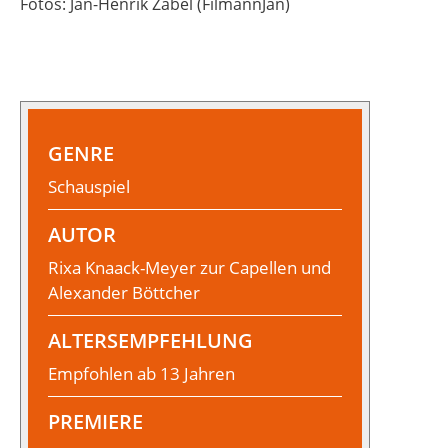
Fotos: Jan-Henrik Zabel (FilmannJan)
GENRE
Schauspiel
AUTOR
Rixa Knaack-Meyer zur Capellen und
Alexander Böttcher
ALTERSEMPFEHLUNG
Empfohlen ab 13 Jahren
PREMIERE